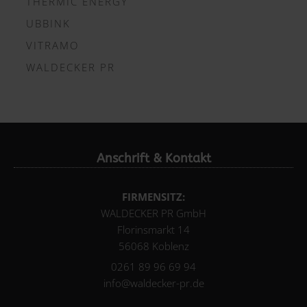
THERMIC ENERGY
UBBINK
VITRAMO
WALDECKER PR
Anschrift & Kontakt
FIRMENSITZ:
WALDECKER PR GmbH
Florinsmarkt 14
56068 Koblenz
0261 89 96 69 94
info@waldecker-pr.de