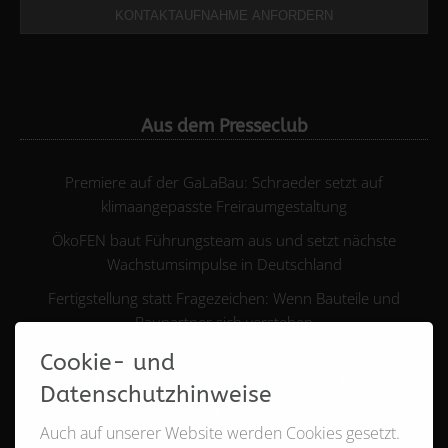
KONTAKTAUFNAHME ANFORDERN
Aus dem Presseclub
Premiere auf der GaLaBau: Schraeder setzt auf
klimaangepasste Freiraumgestaltung
ÖkoFEN baut Führungsteam aus und setzt nächste
Wachstumsimpulse in Deutschland
Fertigstellung statt Fragezeichen: Wenn Bauteile und
Baupartner sich verstehen
Entkopplung und sichere Kabelfixierung für
Cookie- und
Fußbodenheizungen in einem Produkt
Datenschutzhinweise
ATEC Ideenvielfalt auf der Chillventa
Auch auf unserer Website werden Cookies gesetzt.