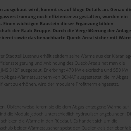
 ausgebaut wird, kommt es auf kluge Details an. Genau di
rgasverstromung noch effizienter zu gestalten, wurden ein
 Einen wichtigen Baustein dieser Ergänzung bilden
haft der Raab-Gruppe. Durch die Vergrößerung der Anlage
eberei sowie das benachbarte Queck-Areal sicher mit Wär
ger Stadtteil Lustnau erhält seitdem seine Wärme aus der Kläranlag
Effizienzsteigerung und Anbindung des Queck-Areals hat man die
JMS 312F ausgebaut. Er erbringt 470 kW elektrische und 550 kW
ert-Abgas-Wärmetauschern von BOMAT ausgestattet, die im Abgas
ifikant zu erhöhen, wird der modulare Profitherm eingesetzt.
en. Üblicherweise liefern sie die dem Abgas entzogene Wärme auf
 sind die Module jedoch unterschiedlich hydraulisch angebunden: D
schicken die Wärme in den Rücklauf. Es handelt sich um die
schub beider Wärmetauscher speist den Quellenkreis der ebenfall