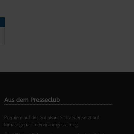
Aus dem Presseclub
Premiere auf der GaLaBau: Schraeder setzt auf
klimaangepasste Freiraumgestaltung