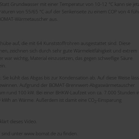
t Grundwasser mit einer Temperatur von 10-12 °C kann sie jet
aturen von 55/65 °C auf der Senkenseite zu einem COP von 4 führ
ie BOMAT-Wärmetauscher aus.
hübe auf, die mit 64 Kunststoffrohren ausgestattet sind. Diese
tehen, zeichnen sich durch sehr gute Wärmeleitfähigkeit und extrem
 war wichtig, Material einzusetzen, das gegen schweflige Säure
ein.
: Sie kühlt das Abgas bis zur Kondensation ab. Auf diese Weise läss
tt gewinnen. Aufgrund der BOMAT-Brennwert-Abgaswärmetauscher
 um rund 100 kW. Bei einer BHKW-Laufzeit von ca. 7.000 Stunden 
000 kWh an Wärme. Außerdem ist damit eine CO
-Einsparung
2
klärt dieses
Video
.
 sind unter
www.bomat.de
zu finden.