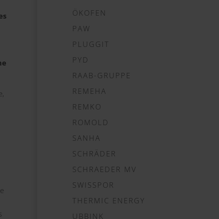
ÖKOFEN
es
PAW
PLUGGIT
PYD
me
RAAB-GRUPPE
REMEHA
e,
REMKO
ROMOLD
SANHA
SCHRÄDER
SCHRAEDER MV
SWISSPOR
ie
THERMIC ENERGY
s
UBBINK