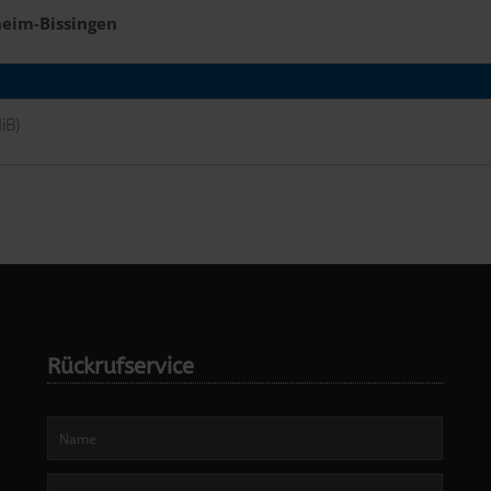
heim-Bissingen
iB)
Rückrufservice