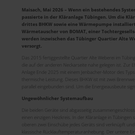
Maisach, Mai 2026 – Wenn ein bestehendes System
passierte in der Kläranlage Tübingen. Um die Klä
drittes BHKW sowie eine Wärmepumpe installiert.
Wärmetauscher von BOMAT, einer Tochtergesellsc
werden inzwischen das Tübinger Quartier Alte W
versorgt.
Das 2015 fertiggestellte Quartier Alte Weberei im Tübin
die auf der anderen Neckarseite nahe gelegen ist. Zur 
Anlage Ende 2025 mit einem Jenbacher-Motor des Typs 
thermische Leistung. Dieses BHKW ist mit zwei Brennw
parallel eingebunden sind. Um die Energieausbeute sign
Ungewöhnlicher Systemaufbau
Die beiden Geräte sind abgasseitig zusammengeschloss
einen einzigen Heizkreis. In der Kläranlage in Tübingen
oberen zwei Einschübe jedes Geräts sind verknüpft und 
klassische Rücklauftemperaturanhebung. Der untere Ein