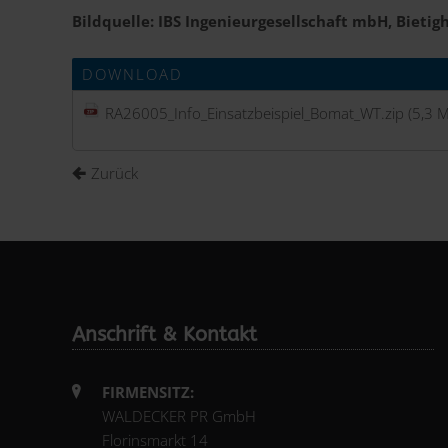
Bildquelle: IBS Ingenieurgesellschaft mbH, Bietig
DOWNLOAD
RA26005_Info_Einsatzbeispiel_Bomat_WT.zip
(5,3 M
Zurück
Anschrift & Kontakt
FIRMENSITZ:
WALDECKER PR GmbH
Florinsmarkt 14