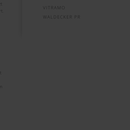
zt
VITRAMO
t.
WALDECKER PR
t
im