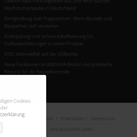
ÖkoFEN baut Führungsteam aus und setzt nächste
Wachstumsimpulse in Deutschland
Fertigstellung statt Fragezeichen: Wenn Bauteile und
Baupartner sich verstehen
Entkopplung und sichere Kabelfixierung für
Fußbodenheizungen in einem Produkt
ATEC Ideenvielfalt auf der Chillventa
Neue Funktionen im BIM2AVA-Modul und praktische
Reports für die Bauzeitkontrolle
ndigen Cookies
 der
tzerklärung
.
Impressum
|
Privatsphäre
|
Datenschutz
© 2026 - WALDECKER PR GmbH