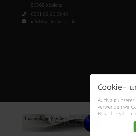
56068 Koblenz
0261 89 96 69 94
info@waldecker-pr.de
Cookie- u
Auch auf unserer
verwenden wir Coo
Besucherzahlen. 