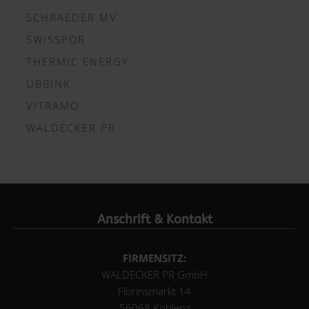
SCHRAEDER MV
SWISSPOR
THERMIC ENERGY
UBBINK
VITRAMO
WALDECKER PR
Anschrift & Kontakt
FIRMENSITZ:
WALDECKER PR GmbH
Florinsmarkt 14
56068 Koblenz