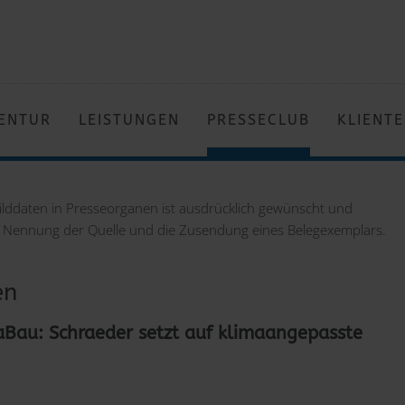
ENTUR
LEISTUNGEN
PRESSECLUB
KLIENT
Bilddaten in Presseorganen ist ausdrücklich gewünscht und
ie Nennung der Quelle und die Zusendung eines Belegexemplars.
en
aBau: Schraeder setzt auf klimaangepasste