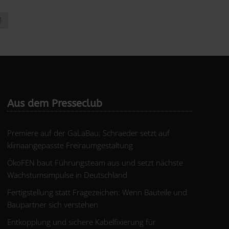
1
Aus dem Presseclub
Premiere auf der GaLaBau: Schraeder setzt auf
klimaangepasste Freiraumgestaltung
ÖkoFEN baut Führungsteam aus und setzt nächste
Wachstumsimpulse in Deutschland
Fertigstellung statt Fragezeichen: Wenn Bauteile und
Baupartner sich verstehen
Entkopplung und sichere Kabelfixierung für