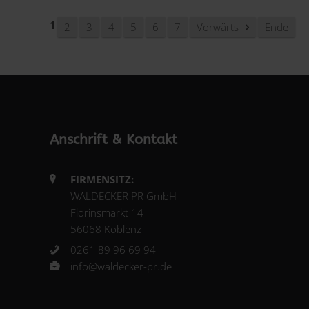
1
2
3
4
5
6
7
Vorwärts
Ende
Anschrift & Kontakt
FIRMENSITZ:
WALDECKER PR GmbH
Florinsmarkt 14
56068 Koblenz
0261 89 96 69 94
info@waldecker-pr.de