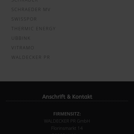
SCHRAEDER MV
SWISSPOR
THERMIC ENERGY
UBBINK
VITRAMO
WALDECKER PR
Anschrift & Kontakt
FIRMENSITZ:
WALDECKER PR GmbH
Florinsmarkt 14