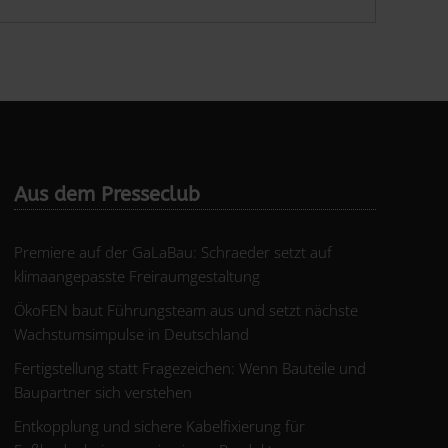
Aus dem Presseclub
Premiere auf der GaLaBau: Schraeder setzt auf
klimaangepasste Freiraumgestaltung
ÖkoFEN baut Führungsteam aus und setzt nächste
Wachstumsimpulse in Deutschland
Fertigstellung statt Fragezeichen: Wenn Bauteile und
Baupartner sich verstehen
Entkopplung und sichere Kabelfixierung für