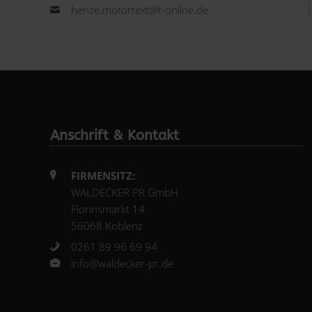
henze.motortext@t-online.de
Anschrift & Kontakt
FIRMENSITZ:
WALDECKER PR GmbH
Florinsmarkt 14
56068 Koblenz
0261 89 96 69 94
info@waldecker-pr.de