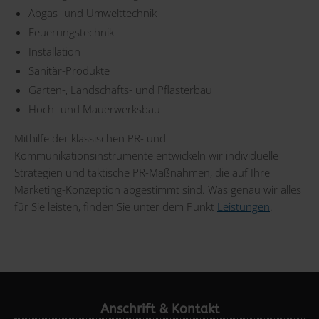
Abgas- und Umwelttechnik
Feuerungstechnik
Installation
Sanitär-Produkte
Garten-, Landschafts- und Pflasterbau
Hoch- und Mauerwerksbau
Mithilfe der klassischen PR- und
Kommunikationsinstrumente entwickeln wir individuelle
Strategien und taktische PR-Maßnahmen, die auf Ihre
Marketing-Konzeption abgestimmt sind. Was genau wir alles
für Sie leisten, finden Sie unter dem Punkt
Leistungen
.
Anschrift & Kontakt