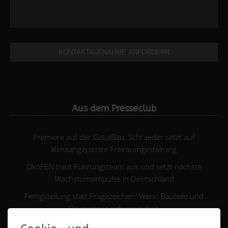
KONTAKTAUFNAHME ANFORDERN
Aus dem Presseclub
Premiere auf der GaLaBau: Schraeder setzt auf
klimaangepasste Freiraumgestaltung
ÖkoFEN baut Führungsteam aus und setzt nächste
Wachstumsimpulse in Deutschland
Fertigstellung statt Fragezeichen: Wenn Bauteile und
Baupartner sich verstehen
Entkopplung und sichere Kabelfixierung für