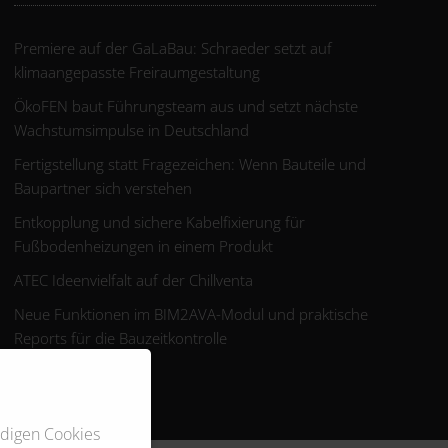
Premiere auf der GaLaBau: Schraeder setzt auf
klimaangepasste Freiraumgestaltung
ÖkoFEN baut Führungsteam aus und setzt nächste
Wachstumsimpulse in Deutschland
Fertigstellung statt Fragezeichen: Wenn Bauteile und
Baupartner sich verstehen
Entkopplung und sichere Kabelfixierung für
Fußbodenheizungen in einem Produkt
ATEC Ideenvielfalt auf der Chillventa
Neue Funktionen im BIM2AVA-Modul und praktische
Reports für die Bauzeitkontrolle
ndigen Cookies