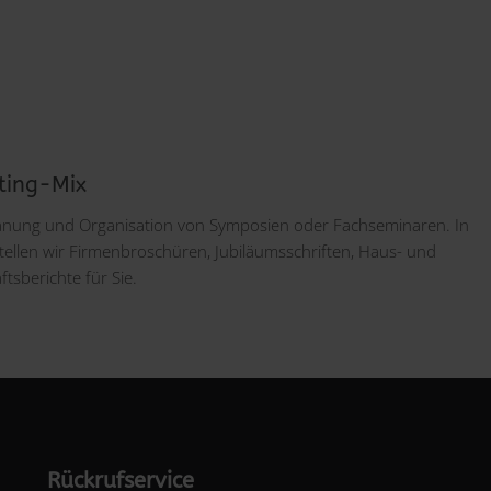
ting-Mix
 Planung und Organisation von Symposien oder Fachseminaren. In
ellen wir Firmenbroschüren, Jubiläumsschriften, Haus- und
tsberichte für Sie.
Rückrufservice