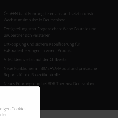
ÖkoFEN baut Führungsteam aus und setzt nächste
Wachstumsimpulse in Deutschland
Fertigstellung statt Fragezeichen: Wenn Bauteile und
Baupartner sich verstehen
Entkopplung und sichere Kabelfixierung für
Fußbodenheizungen in einem Produkt
ATEC Ideenvielfalt auf der Chillventa
Neue Funktionen im BIM2AVA-Modul und praktische
Reports für die Bauzeitkontrolle
Neues Führungsduo bei BDR Thermea Deutschland
ndigen Cookies
 der