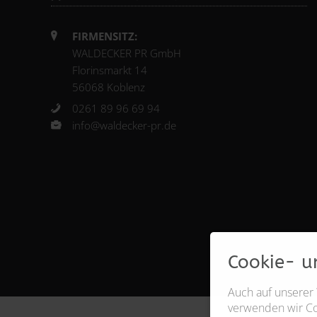
FIRMENSITZ:
WALDECKER PR GmbH
Florinsmarkt 14
56068 Koblenz
0261 89 96 69 94
info@waldecker-pr.de
Cookie- u
Auch auf unserer
verwenden wir Coo