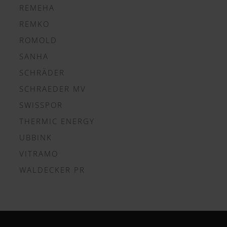
REMEHA
REMKO
ROMOLD
SANHA
SCHRÄDER
SCHRAEDER MV
SWISSPOR
THERMIC ENERGY
UBBINK
VITRAMO
WALDECKER PR