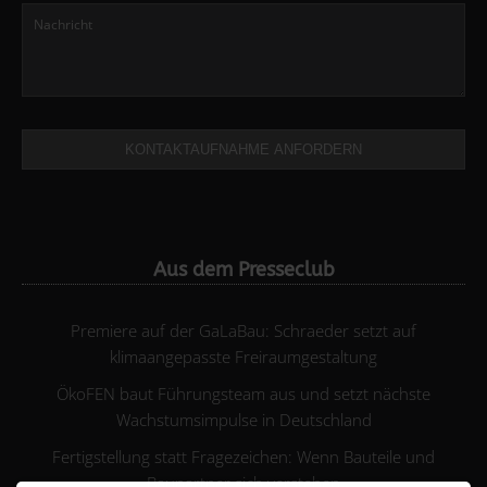
KONTAKTAUFNAHME ANFORDERN
Aus dem Presseclub
Premiere auf der GaLaBau: Schraeder setzt auf
klimaangepasste Freiraumgestaltung
ÖkoFEN baut Führungsteam aus und setzt nächste
Wachstumsimpulse in Deutschland
Fertigstellung statt Fragezeichen: Wenn Bauteile und
Baupartner sich verstehen