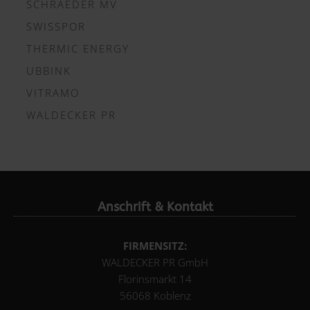
SCHRAEDER MV
SWISSPOR
THERMIC ENERGY
UBBINK
VITRAMO
WALDECKER PR
Anschrift & Kontakt
FIRMENSITZ:
WALDECKER PR GmbH
Florinsmarkt 14
56068 Koblenz