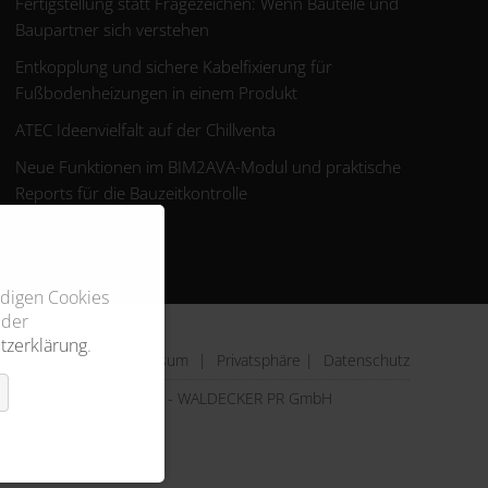
Fertigstellung statt Fragezeichen: Wenn Bauteile und
Baupartner sich verstehen
Entkopplung und sichere Kabelfixierung für
Fußbodenheizungen in einem Produkt
ATEC Ideenvielfalt auf der Chillventa
Neue Funktionen im BIM2AVA-Modul und praktische
Reports für die Bauzeitkontrolle
ndigen Cookies
 der
tzerklärung
.
Impressum
|
Privatsphäre
|
Datenschutz
© 2026 - WALDECKER PR GmbH