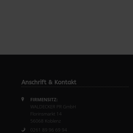
Anschrift & Kontakt
FIRMENSITZ:
WALDECKER PR GmbH
Florinsmarkt 14
56068 Koblenz
0261 89 96 69 94