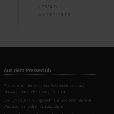
VITRAMO
WALDECKER PR
Aus dem Presseclub
Premiere auf der GaLaBau: Schraeder setzt auf
klimaangepasste Freiraumgestaltung
ÖkoFEN baut Führungsteam aus und setzt nächste
Wachstumsimpulse in Deutschland