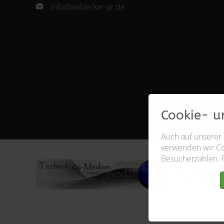
info@waldecker-pr.de
Cookie- u
Auch auf unserer
verwenden wir Coo
Besucherzahlen. 