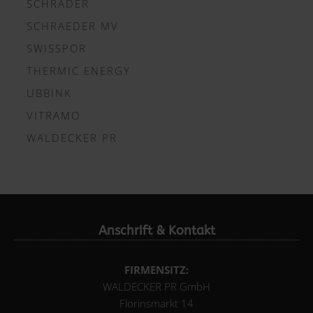
SCHRÄDER
SCHRAEDER MV
SWISSPOR
THERMIC ENERGY
UBBINK
VITRAMO
WALDECKER PR
Anschrift & Kontakt
FIRMENSITZ:
WALDECKER PR GmbH
Florinsmarkt 14