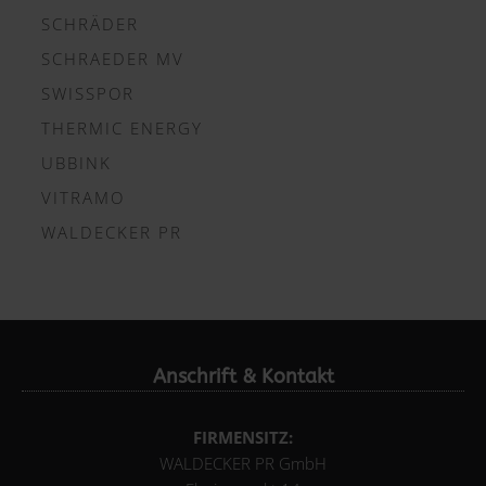
SCHRÄDER
SCHRAEDER MV
SWISSPOR
THERMIC ENERGY
UBBINK
VITRAMO
WALDECKER PR
Anschrift & Kontakt
FIRMENSITZ:
WALDECKER PR GmbH