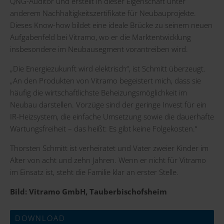
QNG-Auditor und erstellt in dieser Eigenschaft unter
anderem Nachhaltigkeitszertifikate für Neubauprojekte.
Dieses Know-how bildet eine ideale Brücke zu seinem neuen
Aufgabenfeld bei Vitramo, wo er die Marktentwicklung
insbesondere im Neubausegment vorantreiben wird.
„Die Energiezukunft wird elektrisch“, ist Schmitt überzeugt.
„An den Produkten von Vitramo begeistert mich, dass sie
häufig die wirtschaftlichste Beheizungsmöglichkeit im
Neubau darstellen. Vorzüge sind der geringe Invest für ein
IR-Heizsystem, die einfache Umsetzung sowie die dauerhafte
Wartungsfreiheit – das heißt: Es gibt keine Folgekosten.“
Thorsten Schmitt ist verheiratet und Vater zweier Kinder im
Alter von acht und zehn Jahren. Wenn er nicht für Vitramo
im Einsatz ist, steht die Familie klar an erster Stelle.
Bild: Vitramo GmbH, Tauberbischofsheim
DOWNLOAD