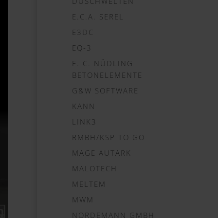
DUSCHWELTEN
E.C.A. SEREL
E3DC
EQ-3
F. C. NÜDLING
BETONELEMENTE
G&W SOFTWARE
KANN
LINK3
RMBH/KSP TO GO
MAGE AUTARK
MALOTECH
MELTEM
MWM
NORDEMANN GMBH