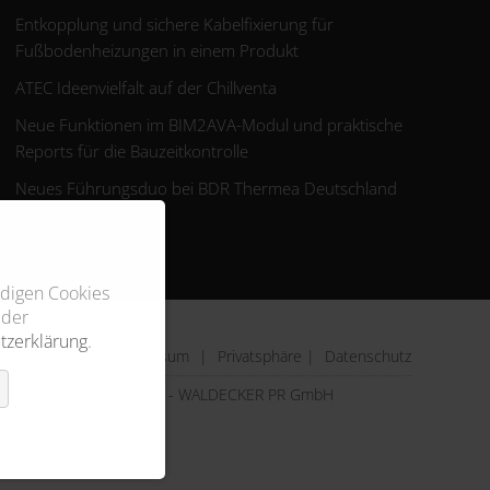
Entkopplung und sichere Kabelfixierung für
Fußbodenheizungen in einem Produkt
ATEC Ideenvielfalt auf der Chillventa
Neue Funktionen im BIM2AVA-Modul und praktische
Reports für die Bauzeitkontrolle
Neues Führungsduo bei BDR Thermea Deutschland
ndigen Cookies
 der
tzerklärung
.
Impressum
|
Privatsphäre
|
Datenschutz
© 2026 - WALDECKER PR GmbH