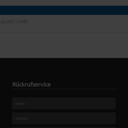
.zip
(451,3 KiB)
Rückrufservice