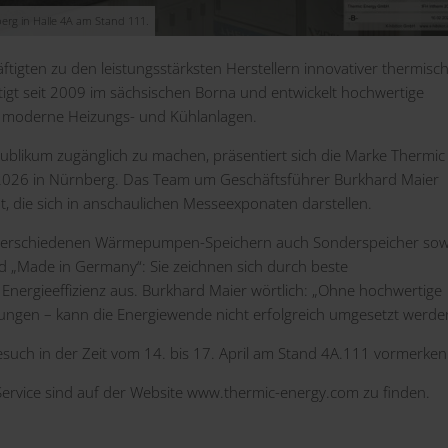
erg in Halle 4A am Stand 111.
igten zu den leistungsstärksten Herstellern innovativer thermisc
gt seit 2009 im sächsischen Borna und entwickelt hochwertige
 moderne Heizungs- und Kühlanlagen.
ublikum zugänglich zu machen, präsentiert sich die Marke Thermic
 2026 in Nürnberg. Das Team um Geschäftsführer Burkhard Maier
 die sich in anschaulichen Messeexponaten darstellen.
erschiedenen Wärmepumpen-Speichern auch Sonderspeicher sow
nd „Made in Germany“: Sie zeichnen sich durch beste
Energieeffizienz aus. Burkhard Maier wörtlich: „Ohne hochwertige
gen – kann die Energiewende nicht erfolgreich umgesetzt werde
esuch in der Zeit vom 14. bis 17. April am Stand 4A.111 vormerken
ervice sind auf der Website
www.thermic-energy.com
zu finden.