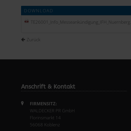
DOWNLOAD
TE26001_Info_Messeankündigung_IFH_Nuernberg
Zurück
Anschrift & Kontakt
FIRMENSITZ:
WALDECKER PR GmbH
Florinsmarkt 14
56068 Koblenz