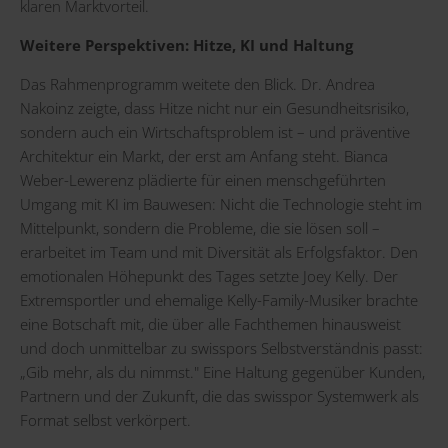
klaren Marktvorteil.
Weitere Perspektiven: Hitze, KI und Haltung
Das Rahmenprogramm weitete den Blick. Dr. Andrea
Nakoinz zeigte, dass Hitze nicht nur ein Gesundheitsrisiko,
sondern auch ein Wirtschaftsproblem ist – und präventive
Architektur ein Markt, der erst am Anfang steht. Bianca
Weber-Lewerenz plädierte für einen menschgeführten
Umgang mit KI im Bauwesen: Nicht die Technologie steht im
Mittelpunkt, sondern die Probleme, die sie lösen soll –
erarbeitet im Team und mit Diversität als Erfolgsfaktor. Den
emotionalen Höhepunkt des Tages setzte Joey Kelly. Der
Extremsportler und ehemalige Kelly-Family-Musiker brachte
eine Botschaft mit, die über alle Fachthemen hinausweist
und doch unmittelbar zu swisspors Selbstverständnis passt:
„Gib mehr, als du nimmst." Eine Haltung gegenüber Kunden,
Partnern und der Zukunft, die das swisspor Systemwerk als
Format selbst verkörpert.