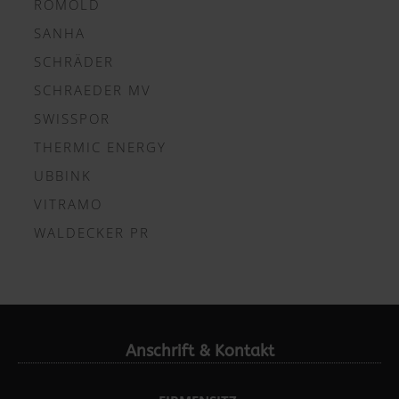
ROMOLD
SANHA
SCHRÄDER
SCHRAEDER MV
SWISSPOR
THERMIC ENERGY
UBBINK
VITRAMO
WALDECKER PR
Anschrift & Kontakt