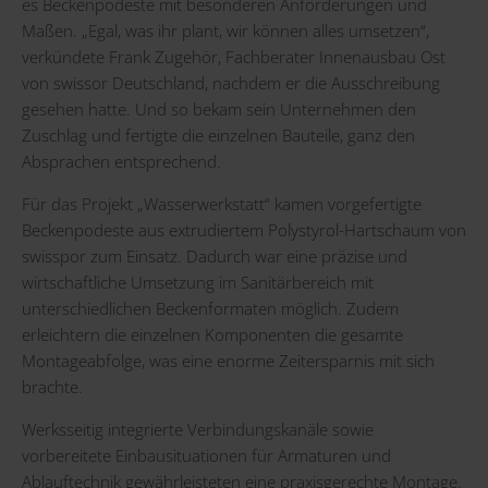
es Beckenpodeste mit besonderen Anforderungen und
Maßen. „Egal, was ihr plant, wir können alles umsetzen“,
verkündete Frank Zugehör, Fachberater Innenausbau Ost
von swissor Deutschland, nachdem er die Ausschreibung
gesehen hatte. Und so bekam sein Unternehmen den
Zuschlag und fertigte die einzelnen Bauteile, ganz den
Absprachen entsprechend.
Für das Projekt „Wasserwerkstatt“ kamen vorgefertigte
Beckenpodeste aus extrudiertem Polystyrol-Hartschaum von
swisspor zum Einsatz. Dadurch war eine präzise und
wirtschaftliche Umsetzung im Sanitärbereich mit
unterschiedlichen Beckenformaten möglich. Zudem
erleichtern die einzelnen Komponenten die gesamte
Montageabfolge, was eine enorme Zeitersparnis mit sich
brachte.
Werksseitig integrierte Verbindungskanäle sowie
vorbereitete Einbausituationen für Armaturen und
Ablauftechnik gewährleisteten eine praxisgerechte Montage.