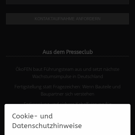
KONTAKTAUFNAHME ANFORDERN
Aus dem Presseclub
ÖkoFEN baut Führungsteam aus und setzt nächste
Wachstumsimpulse in Deutschland
Fertigstellung statt Fragezeichen: Wenn Bauteile und
Baupartner sich verstehen
Entkopplung und sichere Kabelfixierung für
Fußbodenheizungen in einem Produkt
Cookie- und
ATEC Ideenvielfalt auf der Chillventa
Datenschutzhinweise
Neue Funktionen im BIM2AVA-Modul und praktische