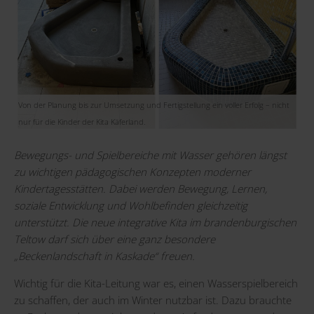
Von der Planung bis zur Umsetzung und Fertigstellung ein voller Erfolg – nicht
nur für die Kinder der Kita Käferland.
Bewegungs- und Spielbereiche mit Wasser gehören längst
zu wichtigen pädagogischen Konzepten moderner
Kindertagesstätten. Dabei werden Bewegung, Lernen,
soziale Entwicklung und Wohlbefinden gleichzeitig
unterstützt. Die neue integrative Kita im brandenburgischen
Teltow darf sich über eine ganz besondere
„Beckenlandschaft in Kaskade“ freuen.
Wichtig für die Kita-Leitung war es, einen Wasserspielbereich
zu schaffen, der auch im Winter nutzbar ist. Dazu brauchte