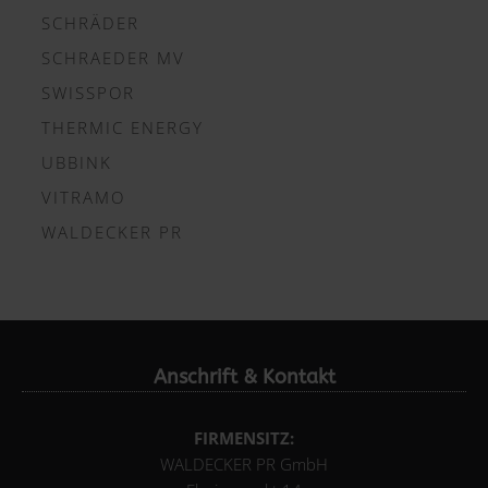
SCHRÄDER
SCHRAEDER MV
SWISSPOR
THERMIC ENERGY
UBBINK
VITRAMO
WALDECKER PR
Anschrift & Kontakt
FIRMENSITZ:
WALDECKER PR GmbH