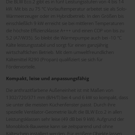
Die BLW Eco.2 gibt es in fünf Leistungsstufen von 4 bis 14
kW. Mit bis zu 75 °C Vorlauftemperatur arbeitet sie als Solo-
Wärmeerzeuger oder im Hybridbetrieb. In den Größen bis
einschließlich 9 kW erreicht sie bei mittleren Temperaturen
die höchste Effizienzklasse A+++ und einen COP von bis zu
5,2 (A7/W35). So bleibt die Wärmepumpe auch bei -10 °C
Kälte leistungsstabil und sorgt für einen ganzjährig
wirtschaftlichen Betrieb. Mit dem umweltfreundlichen
Kältemittel R290 (Propan) qualifiziert sie sich für
Fördervorteile.
Kompakt, leise und anpassungsfähig
Die anthrazitfarbene Außeneinheit ist mit Maßen von
1302/720/371 mm (B/H/T) bei 4 und 6 kW so kompakt, dass
sie unter die meisten Küchenfenster passt. Durch ihre
spezielle Ventilator-Geometrie läuft die BLW Eco.2 in allen
Leistungsklassen sehr leise (49 dB bei 9 kW). Aufgrund der
Monoblock-Bauweise kann sie zeitsparend und ohne
Kälteschein installiert werden. Für größere Objekte lassen