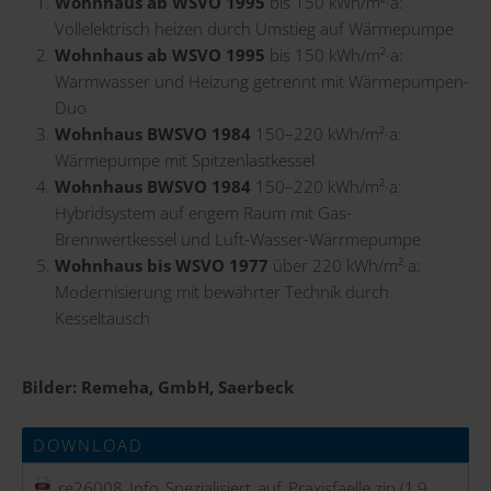
Wohnhaus ab WSVO 1995
bis 150 kWh/m²·a:
Vollelektrisch heizen durch Umstieg auf Wärmepumpe
Wohnhaus ab WSVO 1995
bis 150 kWh/m²·a:
Warmwasser und Heizung getrennt mit Wärmepumpen-
Duo
Wohnhaus BWSVO 1984
150–220 kWh/m²·a:
Wärmepumpe mit Spitzenlastkessel
Wohnhaus BWSVO 1984
150–220 kWh/m²·a:
Hybridsystem auf engem Raum mit Gas-
Brennwertkessel und Luft-Wasser-Wärrmepumpe
Wohnhaus bis WSVO 1977
über 220 kWh/m²·a:
Modernisierung mit bewährter Technik durch
Kesseltausch
Bilder: Remeha, GmbH, Saerbeck
DOWNLOAD
re26008_Info_Spezialisiert_auf_Praxisfaelle.zip
(1,9