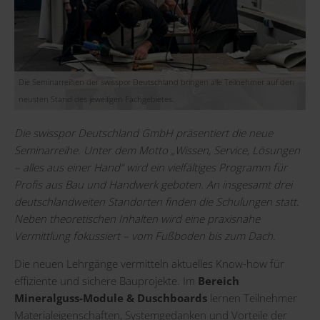
Die Seminarreihen der swisspor Deutschland bringen alle Teilnehmer auf den
neusten Stand des jeweiligen Fachgebietes.
Die swisspor Deutschland GmbH präsentiert die neue
Seminarreihe. Unter dem Motto „Wissen, Service, Lösungen
– alles aus einer Hand“ wird ein vielfältiges Programm für
Profis aus Bau und Handwerk geboten. An insgesamt drei
deutschlandweiten Standorten finden die Schulungen statt.
Neben theoretischen Inhalten wird eine praxisnahe
Vermittlung fokussiert – vom Fußboden bis zum Dach.
Die neuen Lehrgänge vermitteln aktuelles Know-how für
effiziente und sichere Bauprojekte. Im
Bereich
Mineralguss-Module & Duschboards
lernen Teilnehmer
Materialeigenschaften, Systemgedanken und Vorteile der