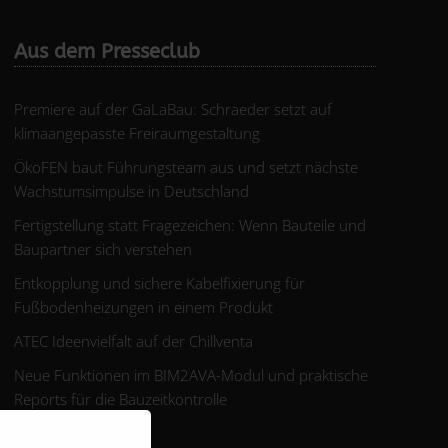
Aus dem Presseclub
Premiere auf der GaLaBau: Schraeder setzt auf
klimaangepasste Freiraumgestaltung
ÖkoFEN baut Führungsteam aus und setzt nächste
Wachstumsimpulse in Deutschland
Fertigstellung statt Fragezeichen: Wenn Bauteile und
Baupartner sich verstehen
Entkopplung und sichere Kabelfixierung für
Fußbodenheizungen in einem Produkt
ATEC Ideenvielfalt auf der Chillventa
Neue Funktionen im BIM2AVA-Modul und praktische
Reports für die Bauzeitkontrolle