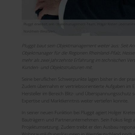
Pluggit erweitert sein Objektmanagement-Team: Holger Kreten übernimmt 
Nordrhein-Westfalen.
Pluggit baut sein Objektmanagement weiter aus: Seit A
Objektmanager für die Regionen Rheinland-Pfalz, Hess
mehr als zwei Jahrzehnte Erfahrung im technischen Vert
Kunden- und Objektstrukturen mit.
Seine beruflichen Schwerpunkte lagen bisher in der pr
Zudem übernahm er vertriebsorientierte Aufgaben im E
Hersteller im Bereich Blitz- und Überspannungsschutz s
Expertise und Marktkenntnis weiter vertiefen konnte.
In seiner neuen Funktion bei Pluggit agiert Holger Kreten
Bauträgern und Partnerunternehmen. Sein Fokus liegt a
Projektumsetzung. Zudem treibt er den Ausbau regionale
Wohnraumlüftungslösungen in Westdeutschland noch stä