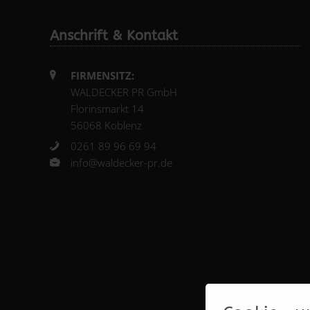
Anschrift & Kontakt
FIRMENSITZ:
WALDECKER PR GmbH
Florinsmarkt 14
56068 Koblenz
0261 89 96 69 94
info@waldecker-pr.de