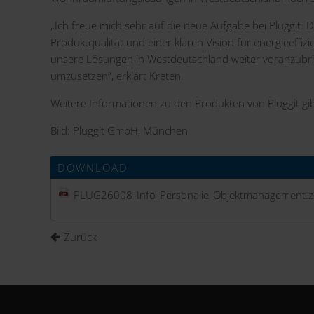
„Ich freue mich sehr auf die neue Aufgabe bei Pluggit.
Produktqualität und einer klaren Vision für energieeffi
unsere Lösungen in Westdeutschland weiter voranzubri
umzusetzen“, erklärt Kreten.
Weitere Informationen zu den Produkten von Pluggit gi
Bild: Pluggit GmbH, München
DOWNLOAD
PLUG26008_Info_Personalie_Objektmanagement.z
Zurück