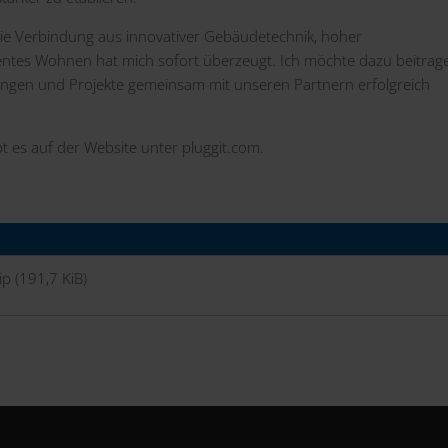
 Die Verbindung aus innovativer Gebäudetechnik, hoher
zientes Wohnen hat mich sofort überzeugt. Ich möchte dazu beitrag
ngen und Projekte gemeinsam mit unseren Partnern erfolgreich
bt es auf der
Website
unter
pluggit.com
.
ip
(191,7 KiB)