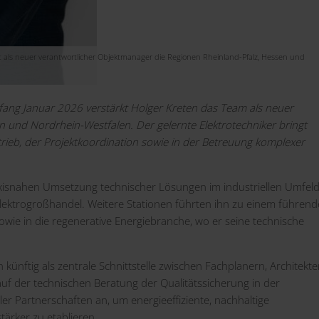
als neuer verantwortlicher Objektmanager die Regionen Rheinland-Pfalz, Hessen und
nfang Januar 2026 verstärkt Holger Kreten das Team als neuer
en und Nordrhein-Westfalen.
Der gelernte Elektrotechniker bringt
rieb, der Projektkoordination sowie in der Betreuung komplexer
axisnahen Umsetzung technischer Lösungen im industriellen Umfeld
lektrogroßhandel. Weitere Stationen führten ihn zu einem führen
owie in die regenerative Energiebranche, wo er seine technische
 künftig als zentrale Schnittstelle zwischen Fachplanern, Architekte
uf der technischen Beratung der Qualitätssicherung in der
r Partnerschaften an, um energieeffiziente, nachhaltige
rker zu etablieren.