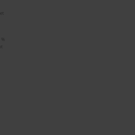
et
5 %
bt