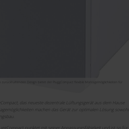
urückhaltenden Design bietet der PluggCompact flexible Montagemöglichkeiten für
PluggCompact, das neueste dezentrale Lüftungsgerät aus dem Hause
ontagemöglichkeiten machen das Gerät zur optimalen Lösung sowohl
ungsbau.
 PluggCompact punktet mit seiner Anpassungsfähigkeit und ist so für