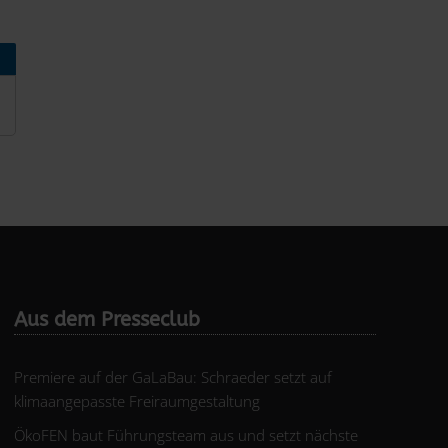
Aus dem Presseclub
Premiere auf der GaLaBau: Schraeder setzt auf
klimaangepasste Freiraumgestaltung
ÖkoFEN baut Führungsteam aus und setzt nächste