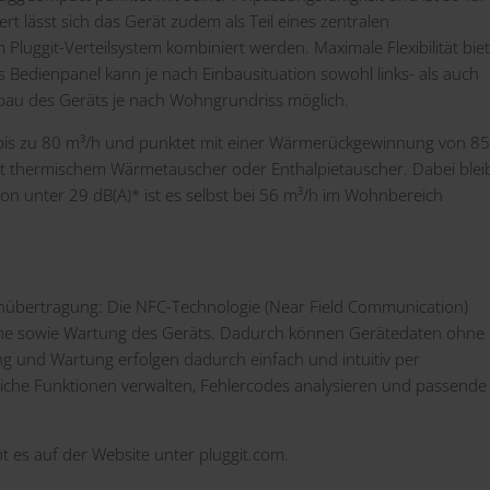
ert lässt sich das Gerät zudem als Teil eines zentralen
uggit-Verteilsystem kombiniert werden. Maximale Flexibilität biet
s Bedienpanel kann je nach Einbausituation sowohl links- als auch
Einbau des Geräts je nach Wohngrundriss möglich.
 bis zu 80 m³/h und punktet mit einer Wärmerückgewinnung von 8
t thermischem Wärmetauscher oder Enthalpietauscher. Dabei blei
on unter 29 dB(A)* ist es selbst bei 56 m³/h im Wohnbereich
tenübertragung: Die NFC-Technologie (Near Field Communication)
ahme sowie Wartung des Geräts. Dadurch können Gerätedaten ohne
ng und Wartung erfolgen dadurch einfach und intuitiv per
iche Funktionen verwalten, Fehlercodes analysieren und passende
bt es auf der
Website
unter
pluggit.com
.