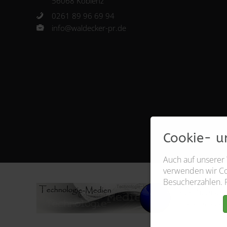
56068 Koblenz
0261 89 96 69 94
info@waldecker-pr.de
Cookie- u
Auch auf unserer
verwenden wir Coo
Besucherzahlen. 