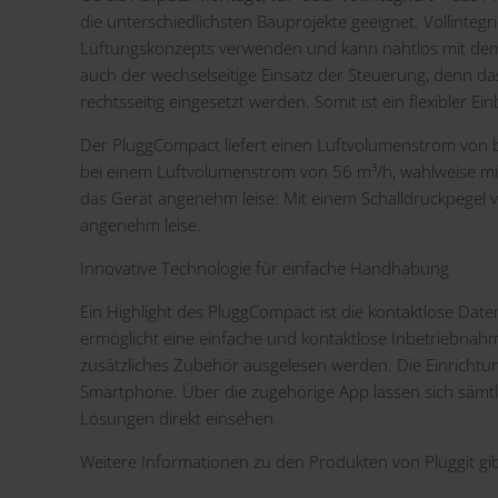
die unterschiedlichsten Bauprojekte geeignet. Vollintegri
Lüftungskonzepts verwenden und kann nahtlos mit dem Pl
auch der wechselseitige Einsatz der Steuerung, denn da
rechtsseitig eingesetzt werden. Somit ist ein flexibler 
Der PluggCompact liefert einen Luftvolumenstrom von
bei einem Luftvolumenstrom von 56 m³/h, wahlweise mi
das Gerät angenehm leise: Mit einem Schalldruckpegel v
angenehm leise.
Innovative Technologie für einfache Handhabung
Ein Highlight des PluggCompact ist die kontaktlose Da
ermöglicht eine einfache und kontaktlose Inbetriebn
zusätzliches Zubehör ausgelesen werden. Die Einrichtu
Smartphone. Über die zugehörige App lassen sich sämtl
Lösungen direkt einsehen.
Weitere Informationen zu den Produkten von Pluggit gi