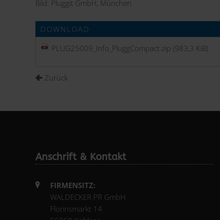
Bild: Pluggit GmbH, München
DOWNLOAD
PLUG25009_Info_PluggCompact.zip
(983,3 KiB)
Zurück
Anschrift & Kontakt
FIRMENSITZ:
WALDECKER PR GmbH
Florinsmarkt 14