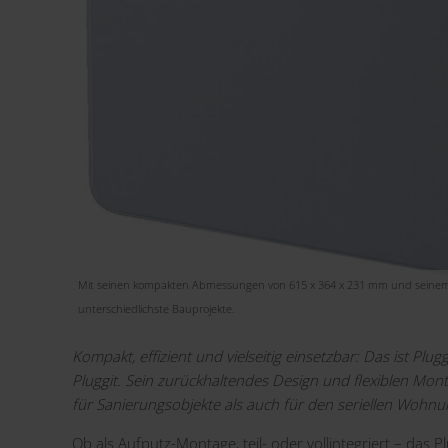
Mit seinen kompakten Abmessungen von 615 x 364 x 231 mm und seinem z
unterschiedlichste Bauprojekte.
Kompakt, effizient und vielseitig einsetzbar: Das ist 
Pluggit. Sein zurückhaltendes Design und flexiblen M
für Sanierungsobjekte als auch für den seriellen Wohn
Ob als Aufputz-Montage, teil- oder vollintegriert – das