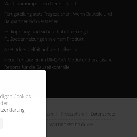
Wachstumsimpulse in Deutschland
Fertigstellung statt Fragezeichen: Wenn Bauteile und
Baupartner sich verstehen
Entkopplung und sichere Kabelfixierung für
Fußbodenheizungen in einem Produkt
ATEC Ideenvielfalt auf der Chillventa
Neue Funktionen im BIM2AVA-Modul und praktische
Reports für die Bauzeitkontrolle
ndigen Cookies
 der
tzerklärung
.
Impressum
|
Privatsphäre
|
Datenschutz
© 2026 - WALDECKER PR GmbH