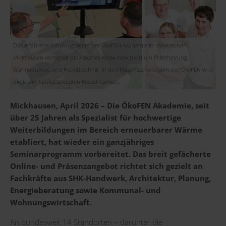
Das erfahrene Schulungsteam der ÖkoFEN Akademie im bayerischen
Mickhausen vermittelt praxisnahes Know-how rund um Pelletheizung,
Wärmepumpe und Hybridtechnik. In den Präsenzschulungen von ÖkoFEN wird
direkt am betriebsbereiten Kessel trainiert.
Mickhausen, April 2026 – Die ÖkoFEN Akademie, seit
über 25 Jahren als Spezialist für hochwertige
Weiterbildungen im Bereich erneuerbarer Wärme
etabliert, hat wieder ein ganzjähriges
Seminarprogramm vorbereitet. Das breit gefächerte
Online- und Präsenzangebot richtet sich gezielt an
Fachkräfte aus SHK-Handwerk, Architektur, Planung,
Energieberatung sowie Kommunal- und
Wohnungswirtschaft.
An bundesweit 14 Standorten – darunter die