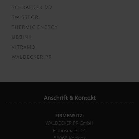
SCHRAEDER MV
SWISSPOR
THERMIC ENERGY
UBBINK
VITRAMO
WALDECKER PR
Anschrift & Kontakt
FIRMENSITZ:
WALDECKER PR GmbH
Florinsmarkt 14
56068 Koblenz