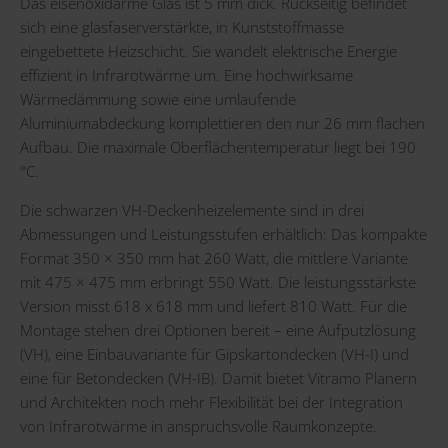
Das eisenoxidarme Glas ist 5 mm dick. Rückseitig befindet
sich eine glasfaserverstärkte, in Kunststoffmasse
eingebettete Heizschicht. Sie wandelt elektrische Energie
effizient in Infrarotwärme um. Eine hochwirksame
Wärmedämmung sowie eine umlaufende
Aluminiumabdeckung komplettieren den nur 26 mm flachen
Aufbau. Die maximale Oberflächentemperatur liegt bei 190
°C.
Die schwarzen VH-Deckenheizelemente sind in drei
Abmessungen und Leistungsstufen erhältlich: Das kompakte
Format 350 × 350 mm hat 260 Watt, die mittlere Variante
mit 475 × 475 mm erbringt 550 Watt. Die leistungsstärkste
Version misst 618 x 618 mm und liefert 810 Watt. Für die
Montage stehen drei Optionen bereit – eine Aufputzlösung
(VH), eine Einbauvariante für Gipskartondecken (VH-I) und
eine für Betondecken (VH-IB). Damit bietet Vitramo Planern
und Architekten noch mehr Flexibilität bei der Integration
von Infrarotwärme in anspruchsvolle Raumkonzepte.