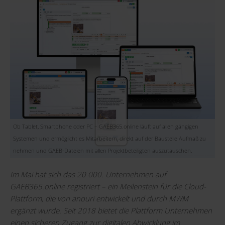
Ob Tablet, Smartphone oder PC – GAEB365.online läuft auf allen gängigen
Systemen und ermöglicht es Mitarbeitern, direkt auf der Baustelle Aufmaß zu
nehmen und GAEB-Dateien mit allen Projektbeteiligten auszutauschen.
Im Mai hat sich das 20 000. Unternehmen auf
GAEB365.online registriert – ein Meilenstein für die Cloud-
Plattform, die von anouri entwickelt und durch MWM
ergänzt wurde. Seit 2018 bietet die Plattform Unternehmen
einen sicheren Zugang zur digitalen Abwicklung im