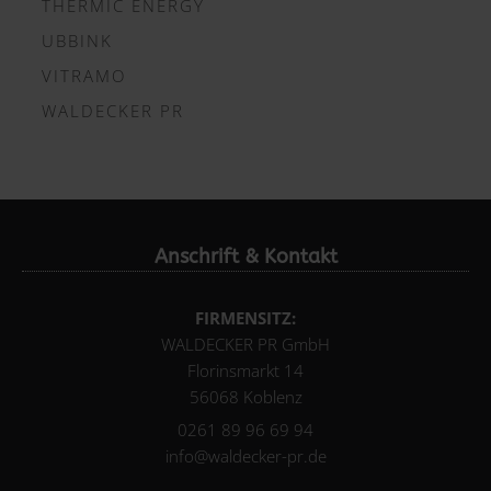
THERMIC ENERGY
UBBINK
VITRAMO
WALDECKER PR
Anschrift & Kontakt
FIRMENSITZ:
WALDECKER PR GmbH
Florinsmarkt 14
56068 Koblenz
0261 89 96 69 94
info@waldecker-pr.de