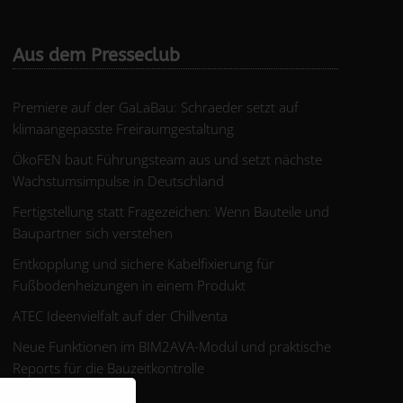
Aus dem Presseclub
Premiere auf der GaLaBau: Schraeder setzt auf
klimaangepasste Freiraumgestaltung
ÖkoFEN baut Führungsteam aus und setzt nächste
Wachstumsimpulse in Deutschland
Fertigstellung statt Fragezeichen: Wenn Bauteile und
Baupartner sich verstehen
Entkopplung und sichere Kabelfixierung für
Fußbodenheizungen in einem Produkt
ATEC Ideenvielfalt auf der Chillventa
Neue Funktionen im BIM2AVA-Modul und praktische
Reports für die Bauzeitkontrolle