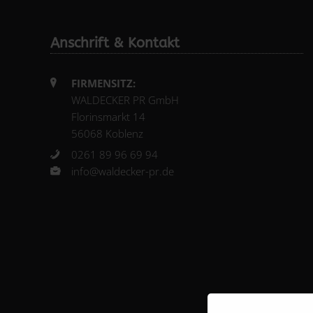
Anschrift & Kontakt
FIRMENSITZ:
WALDECKER PR GmbH
Florinsmarkt 14
56068 Koblenz
0261 89 96 69 94
info@waldecker-pr.de