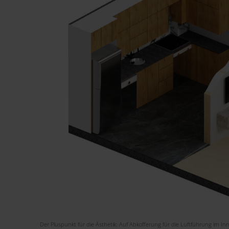
Der Pluspunkt für die Ästhetik: Auf Abkofferung für die Luftführung im I