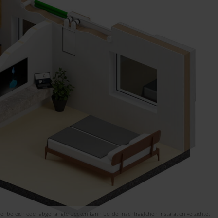
nnenbereich oder abgehängte Decken kann bei der nachträglichen Installation verzichtet