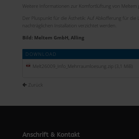
Weitere Informationen zur Komfortlüftung von Meltem 
Der Pluspunkt für die Ästhetik: Auf Abkofferung für di
nachträglichen Installation verzichtet werden.
Bild: Meltem GmbH, Alling
DOWNLOAD
Melt26009_Info_Mehrraumloesung.zip
(3,1 MiB)
Zurück
Anschrift & Kontakt