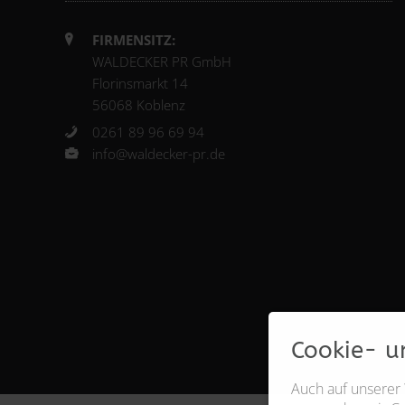
FIRMENSITZ:
WALDECKER PR GmbH
Florinsmarkt 14
56068 Koblenz
0261 89 96 69 94
info@waldecker-pr.de
Cookie- u
Auch auf unserer