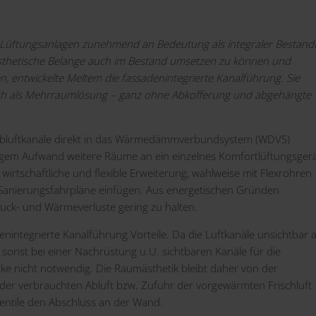
Lüftungsanlagen zunehmend an Bedeutung als integraler Bestandt
thetische Belange auch im Bestand umsetzen zu können und
n, entwickelte Meltem die fassadenintegrierte Kanalführung. Sie
uch als Mehrraumlösung – ganz ohne Abkofferung und abgehängte
bluftkanäle direkt in das Wärmedämmverbundsystem (WDVS)
ringem Aufwand weitere Räume an ein einzelnes Komfortlüftungsger
irtschaftliche und flexible Erweiterung, wahlweise mit Flexrohren
e Sanierungsfahrpläne einfügen. Aus energetischen Gründen
ruck- und Wärmeverluste gering zu halten.
enintegrierte Kanalführung Vorteile. Da die Luftkanäle unsichtbar 
sonst bei einer Nachrüstung u.U. sichtbaren Kanäle für die
e nicht notwendig. Die Raumästhetik bleibt daher von der
 verbrauchten Abluft bzw. Zufuhr der vorgewärmten Frischluft
entile den Abschluss an der Wand.