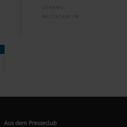
VITRAMO
r
WALDECKER PR
Aus dem Presseclub