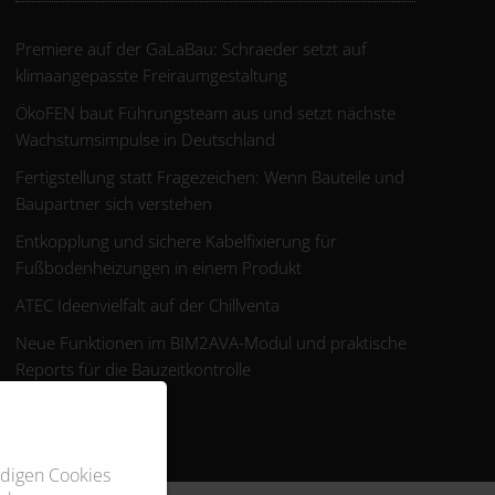
Premiere auf der GaLaBau: Schraeder setzt auf
klimaangepasste Freiraumgestaltung
ÖkoFEN baut Führungsteam aus und setzt nächste
Wachstumsimpulse in Deutschland
Fertigstellung statt Fragezeichen: Wenn Bauteile und
Baupartner sich verstehen
Entkopplung und sichere Kabelfixierung für
Fußbodenheizungen in einem Produkt
ATEC Ideenvielfalt auf der Chillventa
Neue Funktionen im BIM2AVA-Modul und praktische
Reports für die Bauzeitkontrolle
ndigen Cookies