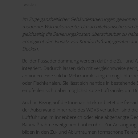
werden.
Im Zuge ganzheitlicher Gebäudesanierungen gewinnen 
moderner Wärmekonzepte. Um architektonische und äs
gleichzeitig die Sanierungskosten überschaubar zu halte
ermöglicht den Einsatz von Komfortlüftungsgeräten a
Decken.
Bei der Fassadendämmung werden dafür die Zu- und A
integriert. Dadurch lassen sich mit vergleichsweise ge
anbinden. Eine solche Mehrraumlösung ermöglicht eine w
oder Flachkanälen. Sie lässt sich nahtlos in bestehend
empfehlen sich dabei möglichst kurze Luftkanäle, um D
Auch in Bezug auf die Innenarchitektur bietet die fassad
der Außenwand innerhalb des WDVS verlaufen, sind die 
Luftführung im Innenbereich oder eine abgehängte Deck
Baumaßnahme weitgehend unberührt. Zur Ansaugung der
bilden in den Zu- und Ablufträumen formschöne Tellerv