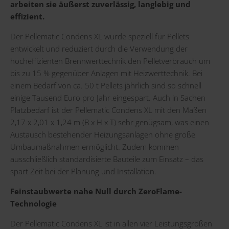
arbeiten sie äußerst zuverlässig, langlebig und
effizient.
Der Pellematic Condens XL wurde speziell für Pellets
entwickelt und reduziert durch die Verwendung der
hocheffizienten Brennwerttechnik den Pelletverbrauch um
bis zu 15 % gegenüber Anlagen mit Heizwerttechnik. Bei
einem Bedarf von ca. 50 t Pellets jährlich sind so schnell
einige Tausend Euro pro Jahr eingespart. Auch in Sachen
Platzbedarf ist der Pellematic Condens XL mit den Maßen
2,17 x 2,01 x 1,24 m (B x H x T) sehr genügsam, was einen
Austausch bestehender Heizungsanlagen ohne große
Umbaumaßnahmen ermöglicht. Zudem kommen
ausschließlich standardisierte Bauteile zum Einsatz – das
spart Zeit bei der Planung und Installation.
Feinstaubwerte nahe Null durch ZeroFlame-
Technologie
Der Pellematic Condens XL ist in allen vier Leistungsgrößen