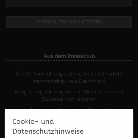
KONTAKTAUFNAHME ANFORDERN
Aus dem Presseclub
ÖkoFEN baut Führungsteam aus und setzt nächste
Wachstumsimpulse in Deutschland
Fertigstellung statt Fragezeichen: Wenn Bauteile und
Baupartner sich verstehen
Entkopplung und sichere Kabelfixierung für
Fußbodenheizungen in einem Produkt
Cookie- und
ATEC Ideenvielfalt auf der Chillventa
Datenschutzhinweise
Neue Funktionen im BIM2AVA-Modul und praktische