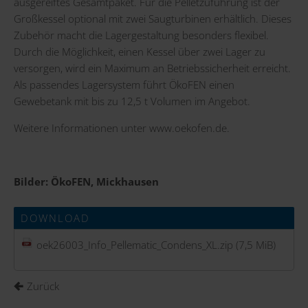
ausgereiftes Gesamtpaket. Für die Pelletzuführung ist der
Großkessel optional mit zwei Saugturbinen erhältlich. Dieses
Zubehör macht die Lagergestaltung besonders flexibel.
Durch die Möglichkeit, einen Kessel über zwei Lager zu
versorgen, wird ein Maximum an Betriebssicherheit erreicht.
Als passendes Lagersystem führt ÖkoFEN einen
Gewebetank mit bis zu 12,5 t Volumen im Angebot.
Weitere Informationen unter
www.oekofen.de
.
Bilder: ÖkoFEN, Mickhausen
DOWNLOAD
oek26003_Info_Pellematic_Condens_XL.zip
(7,5 MiB)
Zurück