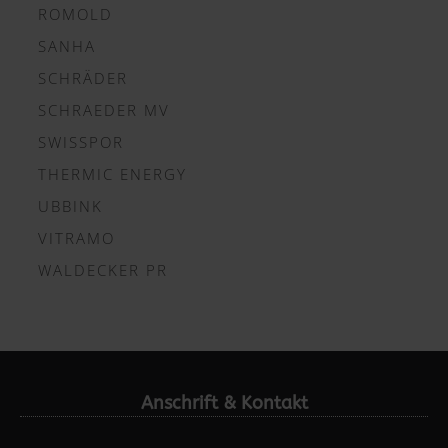
ROMOLD
SANHA
SCHRÄDER
SCHRAEDER MV
SWISSPOR
THERMIC ENERGY
UBBINK
VITRAMO
WALDECKER PR
Anschrift & Kontakt