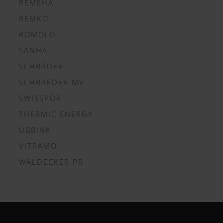
REMEHA
REMKO
ROMOLD
SANHA
SCHRÄDER
SCHRAEDER MV
SWISSPOR
THERMIC ENERGY
UBBINK
VITRAMO
WALDECKER PR