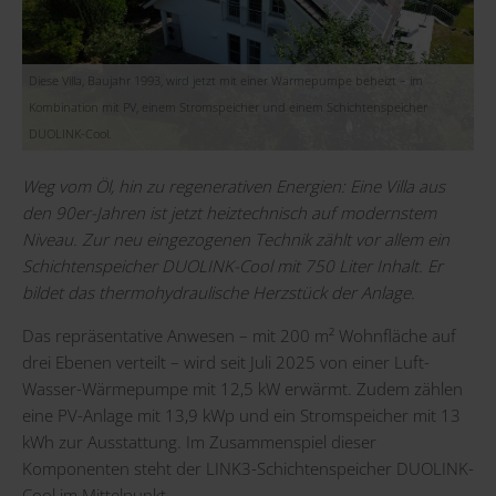
Diese Villa, Baujahr 1993, wird jetzt mit einer Wärmepumpe beheizt – im
Kombination mit PV, einem Stromspeicher und einem Schichtenspeicher
DUOLINK-Cool.
Weg vom Öl, hin zu regenerativen Energien: Eine Villa aus
den 90er-Jahren ist jetzt heiztechnisch auf modernstem
Niveau. Zur neu eingezogenen Technik zählt vor allem ein
Schichtenspeicher
DUOLINK-Cool
mit 750 Liter Inhalt. Er
bildet das thermohydraulische Herzstück der Anlage.
Das repräsentative Anwesen – mit 200 m² Wohnfläche auf
drei Ebenen verteilt – wird seit Juli 2025 von einer Luft-
Wasser-Wärmepumpe mit 12,5 kW erwärmt. Zudem zählen
eine PV-Anlage mit 13,9 kWp und ein Stromspeicher mit 13
kWh zur Ausstattung. Im Zusammenspiel dieser
Komponenten steht der LINK3-Schichtenspeicher DUOLINK-
Cool im Mittelpunkt.