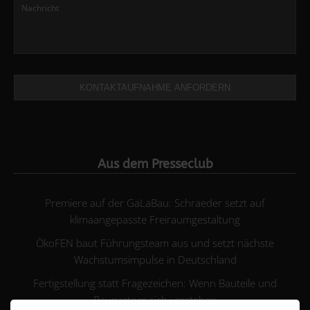
KONTAKTAUFNAHME ANFORDERN
Aus dem Presseclub
Premiere auf der GaLaBau: Schraeder setzt auf
klimaangepasste Freiraumgestaltung
ÖkoFEN baut Führungsteam aus und setzt nächste
Wachstumsimpulse in Deutschland
Fertigstellung statt Fragezeichen: Wenn Bauteile und
Baupartner sich verstehen