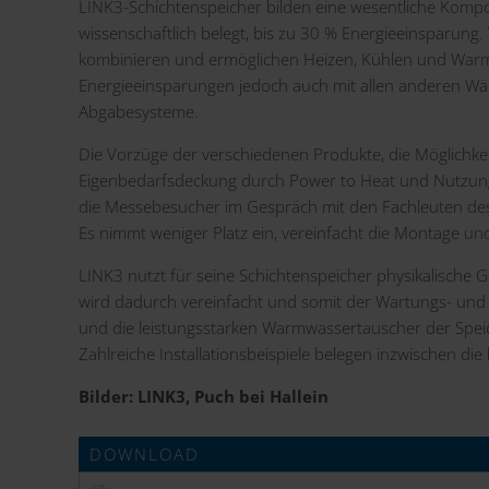
LINK3-Schichtenspeicher bilden eine wesentliche Kompo
wissenschaftlich belegt, bis zu 30 % Energieeinsparun
kombinieren und ermöglichen Heizen, Kühlen und Warmw
Energieeinsparungen jedoch auch mit allen anderen W
Abgabesysteme.
Die Vorzüge der verschiedenen Produkte, die Möglichkei
Eigenbedarfsdeckung durch Power to Heat und Nutzung
die Messebesucher im Gespräch mit den Fachleuten de
Es nimmt weniger Platz ein, vereinfacht die Montage und
LINK3 nutzt für seine Schichtenspeicher physikalisch
wird dadurch vereinfacht und somit der Wartungs- und 
und die leistungsstarken Warmwassertauscher der Spe
Zahlreiche Installationsbeispiele belegen inzwischen d
Bilder: LINK3, Puch bei Hallein
DOWNLOAD