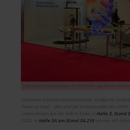
LINK3 auf den Frühjahrsmessen: Zur SHK+E Essen zeigt sich das Unterneh
Innovative Schichtenspeichertechnik, intelligente Einbi
Power to Heat – dies sind die Schwerpunkte der LINK3-M
Unternehmen auf der SHK+E Essen in
Halle 3, Stand 
2026. In
Halle 3A am Stand 3A.210
können sich Intere