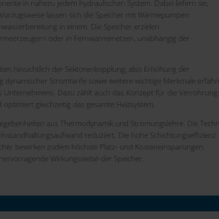
nente in nahezu jedem hydraulischen System. Dabei liefern sie,
g. Vorzugsweise lassen sich die Speicher mit Wärmepumpen
asserbereitung in einem. Die Speicher erzielen
ärmeerzeugern oder in Fernwärmenetzen, unabhängig der
ten hinsichtlich der Sektorenkopplung, also Erhöhung der
 dynamischer Stromtarife sowie weitere wichtige Merkmale erfah
s Unternehmens. Dazu zählt auch das Konzept für die Verrohrung
 optimiert gleichzeitig das gesamte Heizsystem.
e Gegebenheiten aus Thermodynamik und Strömungslehre. Die Techn
Instandhaltungsaufwand reduziert. Die hohe Schichtungseffizienz
icher bewirken zudem höchste Platz- und Kosteneinsparungen.
ie hervorragende Wirkungsweise der Speicher.