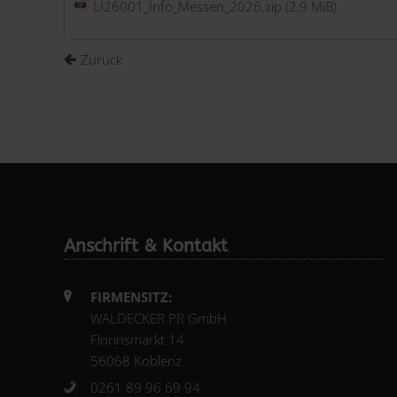
LI26001_Info_Messen_2026.zip
(2,9 MiB)
Zurück
Anschrift & Kontakt
FIRMENSITZ:
WALDECKER PR GmbH
Florinsmarkt 14
56068 Koblenz
0261 89 96 69 94