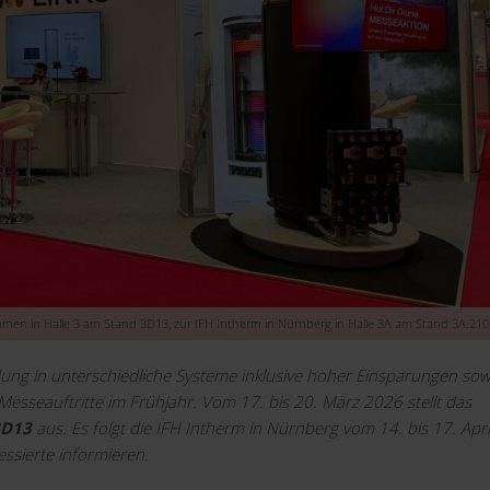
men in Halle 3 am Stand 3D13, zur IFH Intherm in Nürnberg in Halle 3A am Stand 3A.210
ndung in unterschiedliche Systeme inklusive hoher Einsparungen sow
esseauftritte im Frühjahr. Vom 17. bis 20. März 2026 stellt das
3D13
aus. Es folgt die IFH Intherm in Nürnberg vom 14. bis 17. Apri
ssierte informieren.