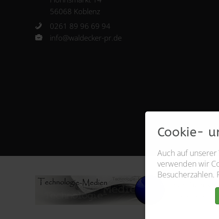
56068 Koblenz
0261 89 96 69 94
info@waldecker-pr.de
Cookie- u
Auch auf unserer
verwenden wir Coo
Besucherzahlen. 