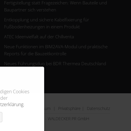
Fertigstellung statt Fragezeichen: Wenn Bauteile und
Baupartner sich verstehen
Entkopplung und sichere Kabelfixierung für
Fußbodenheizungen in einem Produkt
ATEC Ideenvielfalt auf der Chillventa
Neue Funktionen im BIM2AVA-Modul und praktische
Reports für die Bauzeitkontrolle
Neues Führungsduo bei BDR Thermea Deutschland
ndigen Cookies
 der
tzerklärung
.
Impressum
|
Privatsphäre
|
Datenschutz
© 2026 - WALDECKER PR GmbH