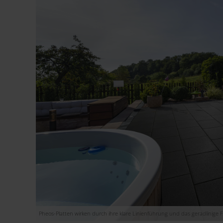
Pheos-Platten wirken durch ihre klare Linienführung und das geradlinige 