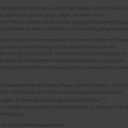
ten liegen Konzeptionen in geradliniger Eleganz zurzeit absolut im
hstäblich Glanzpunkte setzen, zeigen die neuen Pheos-
den Pflaster anbietet. Damit sind durchgängige Gestaltungslösun
n Grundstücken als auch im öffentlichen Umfeld sehr gediegen wirken
ten, wie auch bei dem bereits seit drei Jahren erhältlichen Pflaste
ngen die klare Linienführung und das Rechteckformat mit den
tten sehr gut zum Ausdruck. Die Minifase von 2 mm ermöglicht ein
 Eindruck durch die beiden Grautöne anthrazit plus und grau plus.
ut mit unterschiedlichen Gestaltungsstilen von klassisch bis moder
e Glimmereffekt mit dem Pheos-Pflaster nahtlos fortsetzen. Es ist im
tlich. Damit lassen sich nicht nur Hauseingänge in Szene setzen,
10
stigen. In diesen Bereichen trägt auch der KANNtec-
-
r stabilen und langlebigen Pflasterfläche bei. So findet sich mit 
befestigung.
 es auf der Website www.kann.de.