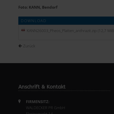
Foto: KANN, Bendorf
DOWNLOAD
KANN26003_Pheos_Platten_anthrazit.zip
(12,7 MiB
Zurück
Anschrift & Kontakt
FIRMENSITZ:
WALDECKER PR GmbH
Florinsmarkt 14