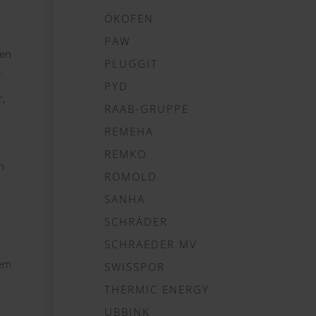
ÖKOFEN
PAW
gen
PLUGGIT
.
PYD
r,
RAAB-GRUPPE
REMEHA
REMKO
n
ROMOLD
SANHA
SCHRÄDER
SCHRAEDER MV
dem
SWISSPOR
THERMIC ENERGY
UBBINK