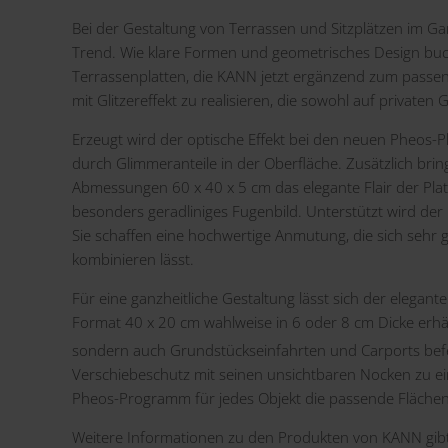
Bei der Gestaltung von Terrassen und Sitzplätzen im Gar
Trend. Wie klare Formen und geometrisches Design buc
Terrassenplatten, die KANN jetzt ergänzend zum passen
mit Glitzereffekt zu realisieren, die sowohl auf private
Erzeugt wird der optische Effekt bei den neuen Pheos-Plat
durch Glimmeranteile in der Oberfläche. Zusätzlich bri
Abmessungen 60 x 40 x 5 cm das elegante Flair der Pla
besonders geradliniges Fugenbild. Unterstützt wird der
Sie schaffen eine hochwertige Anmutung, die sich sehr g
kombinieren lässt.
Für eine ganzheitliche Gestaltung lässt sich der elegant
Format 40 x 20 cm wahlweise in 6 oder 8 cm Dicke erhäl
sondern auch Grundstückseinfahrten und Carports befe
Verschiebeschutz mit seinen unsichtbaren Nocken zu eine
Pheos-Programm für jedes Objekt die passende Flächen
Weitere Informationen zu den Produkten von KANN gibt