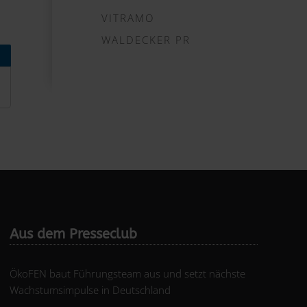
VITRAMO
WALDECKER PR
Aus dem Presseclub
ÖkoFEN baut Führungsteam aus und setzt nächste
Wachstumsimpulse in Deutschland