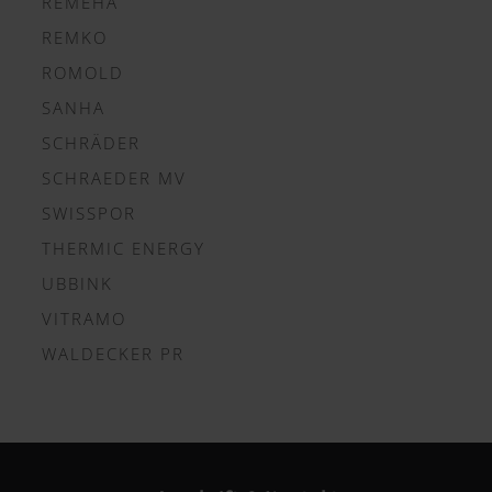
REMEHA
REMKO
ROMOLD
SANHA
SCHRÄDER
SCHRAEDER MV
SWISSPOR
THERMIC ENERGY
UBBINK
VITRAMO
WALDECKER PR