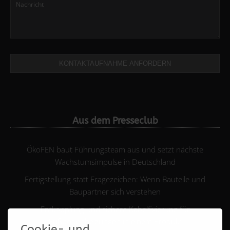
KONTAKTAUFNAHME ANFORDERN
Aus dem Presseclub
ÖkoFEN baut Führungsteam aus und setzt nächste
Wachstumsimpulse in Deutschland
Fertigstellung statt Fragezeichen: Wenn Bauteile und
Baupartner sich verstehen
Entkopplung und sichere Kabelfixierung für
Fußbodenheizungen in einem Produkt
Cookie- und