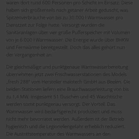
waren dort rund 600 Personen pro Schicht im Einsatz. Diese
haben sich größtenteils nach getaner Arbeit geduscht, was
Spitzenverbräuche von bis zu 30.000 l Warmwasser pro
Dienstzeit zur Folge hatte. Versorgt wurden die
Sanitäranlagen über vier große Pufferspeicher mit Volumen
von je 6.000 l Warmwasser. Die Energie wurde über BHKW
und Fernwärme bereitgestellt. Doch das alles gehört nun
der Vergangenheit an.
Die gleichmäßige und punktgenaue Warmwasserbereitung
übernehmen jetzt zwei Frischwasserstationen des Models
„fresh 288“ vom Hersteller malotech GmbH aus Beelen. Die
beiden Stationen liefern eine Brauchwasserleistung von bis
zu 1,4 MW. Insgesamt 51 Duschen und 45 Waschtische
werden somit punktgenau versorgt. Der Vorteil: Das
Warmwasser wird bedarfsgerecht produziert und muss
nicht mehr bevorratet werden. Außerdem ist der Betrieb
hygienisch und die Legionellengefahr erheblich reduziert.
Die Austrittstemperatur des Warmwassers an den