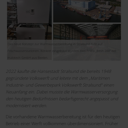
Das neue Konzept zur Warmwasserbereitung in Stralsund fußt auf
Frischwasserstationen. Konkret eingebaut wurden zwei FriWa „fresh 288“ der
malotech GmbH aus Beelen.
2022 kaufte die Hansestadt Stralsund die bereits 1948
gegründete Volkswerft und leitete mit dem „
Maritimen
Industrie- und Gewerbepark Volkswerft Stralsund
“ einen
Neuanfang ein. Dabei musste die Warmwasserversorgung
den heutigen Bedürfnissen bedarfsgerecht angepasst und
modernisiert werden.
Die vorhandene Warmwasserbereitung ist für den heutigen
Betrieb einer Werft vollkommen überdimensioniert. Früher