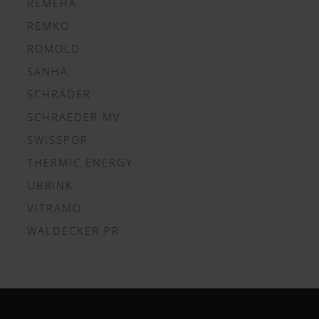
REMEHA
REMKO
ROMOLD
SANHA
SCHRÄDER
SCHRAEDER MV
SWISSPOR
THERMIC ENERGY
UBBINK
VITRAMO
WALDECKER PR