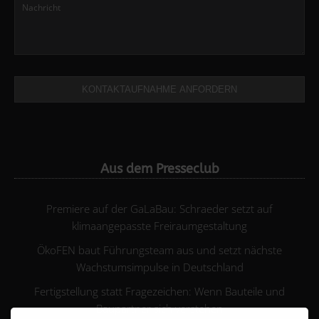
KONTAKTAUFNAHME ANFORDERN
Aus dem Presseclub
Premiere auf der GaLaBau: Schraeder setzt auf
klimaangepasste Freiraumgestaltung
ÖkoFEN baut Führungsteam aus und setzt nächste
Wachstumsimpulse in Deutschland
Fertigstellung statt Fragezeichen: Wenn Bauteile und
Baupartner sich verstehen